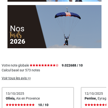
Nos
Tarifs
2026
Votre note globale
9.022688 / 10
Calcul basé sur
573
notes
Voir tous les avis >>
13/10/2025
12/10/2025
Olivia,
Aix en Provence
Perrine,
Eyrag
10 / 10