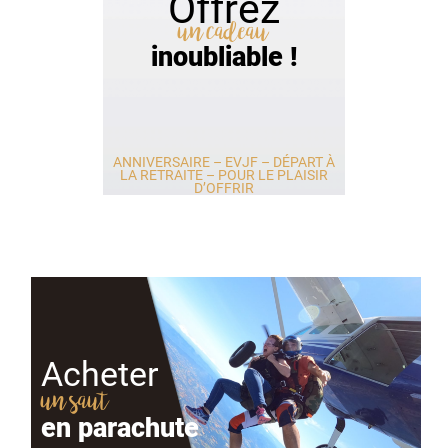
Offrez
un cadeau
inoubliable !
ANNIVERSAIRE – EVJF – DÉPART À
LA RETRAITE – POUR LE PLAISIR
D’OFFRIR
Acheter
un saut
en parachute