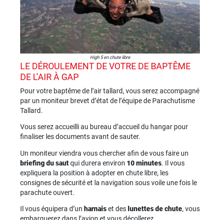
High 5 en chute libre
LE DÉROULEMENT DE VOTRE DE BAPTÊME
DE L’AIR À GAP
Pour votre baptême de l’air tallard, vous serez accompagné
par un moniteur brevet d’état de l’équipe de Parachutisme
Tallard.
Vous serez accueilli au bureau d’accueil du hangar pour
finaliser les documents avant de sauter.
Un moniteur viendra vous chercher afin de vous faire un
briefing du saut
qui durera environ
10 minutes
. Il vous
expliquera la position à adopter en chute libre, les
consignes de sécurité et la navigation sous voile une fois le
parachute ouvert.
Il vous équipera d’un
harnais
et des
lunettes de chute
, vous
embarquerez dans l’avion et vous décollerez.