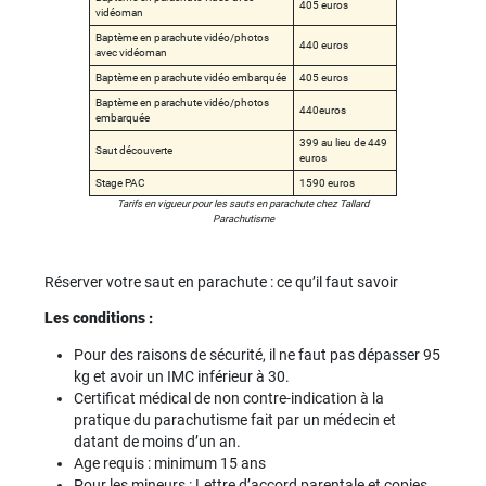
405 euros
vidéoman
Baptème en parachute vidéo/photos
440 euros
avec vidéoman
Baptème en parachute vidéo embarquée
405 euros
Baptème en parachute vidéo/photos
440euros
embarquée
399 au lieu de 449
Saut découverte
euros
Stage PAC
1590 euros
Tarifs en vigueur pour les sauts en parachute chez Tallard
Parachutisme
Réserver votre saut en parachute : ce qu’il faut savoir
Les conditions :
Pour des raisons de sécurité, il ne faut pas dépasser 95
kg et avoir un IMC inférieur à 30.
Certificat médical de non contre-indication à la
pratique du parachutisme fait par un médecin et
datant de moins d’un an.
Age requis : minimum 15 ans
Pour les mineurs : Lettre d’accord parentale et copies