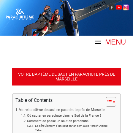
MENU
VOTRE BAPTÊME DE SAUT EN PARACHUTE PRÈS DE
MARSEILLE
Table of Contents
Votre baptême de saut en parachute près de Marseille
Où sauter en parachute dans le Sud de la France ?
Comment se passe un saut en parachute?
Le déroulement d’un saut en tandem avec Parachutisme
Tallard