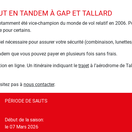
UT EN TANDEM À GAP ET TALLARD
notamment été vice-champion du monde de vol relatif en 2006. P
e pour certains.
el nécessaire pour assurer votre sécurité (combinaison, lunettes
ndem que vous pouvez payer en plusieurs fois sans frais.
ion en ligne. Un itinéraire indiquant le
trajet
à l’aérodrome de Tal
ésitez pas à
nous contacter
.
PÉRIODE DE SAUTS
Début de la saison:
le 07 Mars 2026