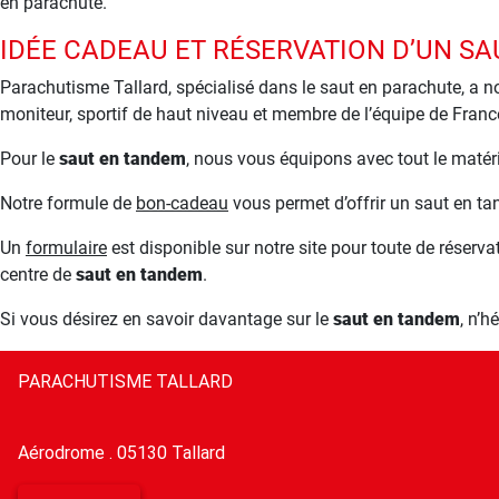
en parachute.
IDÉE CADEAU ET RÉSERVATION D’UN SA
Parachutisme Tallard, spécialisé dans le saut en parachute, a 
moniteur, sportif de haut niveau et membre de l’équipe de Franc
Pour le
saut en tandem
, nous vous équipons avec tout le matéri
Notre formule de
bon-cadeau
vous permet d’offrir un saut en ta
Un
formulaire
est disponible sur notre site pour toute de réservat
centre de
saut en tandem
.
Si vous désirez en savoir davantage sur le
saut en tandem
, n’h
PARACHUTISME TALLARD
Aérodrome . 05130 Tallard